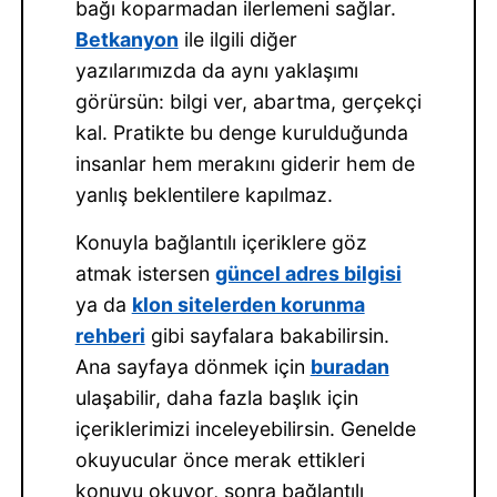
bağı koparmadan ilerlemeni sağlar.
Betkanyon
ile ilgili diğer
yazılarımızda da aynı yaklaşımı
görürsün: bilgi ver, abartma, gerçekçi
kal. Pratikte bu denge kurulduğunda
insanlar hem merakını giderir hem de
yanlış beklentilere kapılmaz.
Konuyla bağlantılı içeriklere göz
atmak istersen
güncel adres bilgisi
ya da
klon sitelerden korunma
rehberi
gibi sayfalara bakabilirsin.
Ana sayfaya dönmek için
buradan
ulaşabilir, daha fazla başlık için
içeriklerimizi inceleyebilirsin. Genelde
okuyucular önce merak ettikleri
konuyu okuyor, sonra bağlantılı