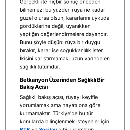
Gerçeklikte hiçbir sonuç önceden
bilinemez; bu yüzden rüya ne kadar
güzel olursa olsun, kararlarını uykuda
gördüklerine değil, uyanıkken
yaptığın değerlendirmelere dayandır.
Bunu şöyle düşün: rüya bir duygu
bırakır, karar ise soğukkanlılık ister.
İkisini karıştırmamak, uzun vadede en
sağlıklı tutumdur.
Betkanyon Üzerinden Sağlıklı Bir
Bakış Açısı
Sağlıklı bakış açısı, rüyayı keyifle
yorumlamak ama hayatı ona göre
kurmamaktır. Türkiye'de bu tür
konularda bilinçlenmek isteyenler için
BTK
ve
Yeşilay
gibi kurumların