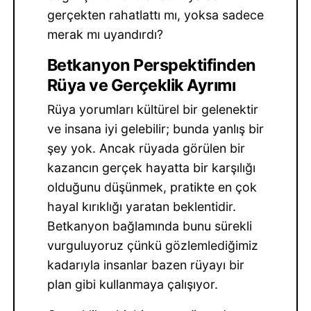
gerçekten rahatlattı mı, yoksa sadece
merak mı uyandırdı?
Betkanyon Perspektifinden
Rüya ve Gerçeklik Ayrımı
Rüya yorumları kültürel bir gelenektir
ve insana iyi gelebilir; bunda yanlış bir
şey yok. Ancak rüyada görülen bir
kazancın gerçek hayatta bir karşılığı
olduğunu düşünmek, pratikte en çok
hayal kırıklığı yaratan beklentidir.
Betkanyon bağlamında bunu sürekli
vurguluyoruz çünkü gözlemlediğimiz
kadarıyla insanlar bazen rüyayı bir
plan gibi kullanmaya çalışıyor.