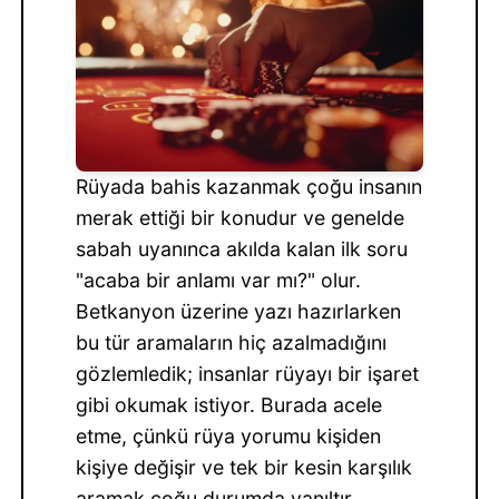
Rüyada bahis kazanmak çoğu insanın
merak ettiği bir konudur ve genelde
sabah uyanınca akılda kalan ilk soru
"acaba bir anlamı var mı?" olur.
Betkanyon üzerine yazı hazırlarken
bu tür aramaların hiç azalmadığını
gözlemledik; insanlar rüyayı bir işaret
gibi okumak istiyor. Burada acele
etme, çünkü rüya yorumu kişiden
kişiye değişir ve tek bir kesin karşılık
aramak çoğu durumda yanıltır.