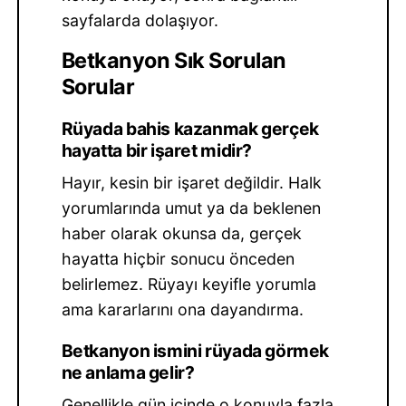
sayfalarda dolaşıyor.
Betkanyon Sık Sorulan
Sorular
Rüyada bahis kazanmak gerçek
hayatta bir işaret midir?
Hayır, kesin bir işaret değildir. Halk
yorumlarında umut ya da beklenen
haber olarak okunsa da, gerçek
hayatta hiçbir sonucu önceden
belirlemez. Rüyayı keyifle yorumla
ama kararlarını ona dayandırma.
Betkanyon ismini rüyada görmek
ne anlama gelir?
Genellikle gün içinde o konuyla fazla