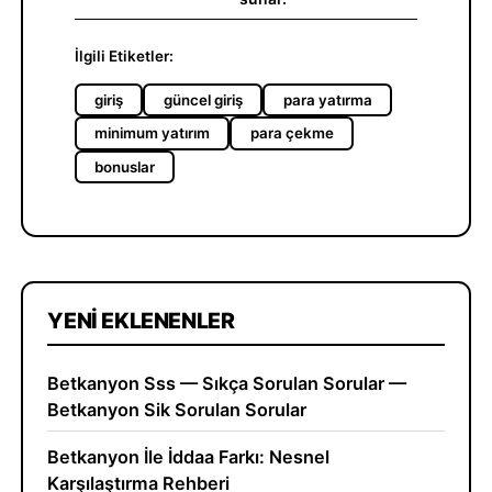
İlgili Etiketler:
giriş
güncel giriş
para yatırma
minimum yatırım
para çekme
bonuslar
YENI EKLENENLER
Betkanyon Sss — Sıkça Sorulan Sorular —
Betkanyon Sik Sorulan Sorular
Betkanyon İle İddaa Farkı: Nesnel
Karşılaştırma Rehberi