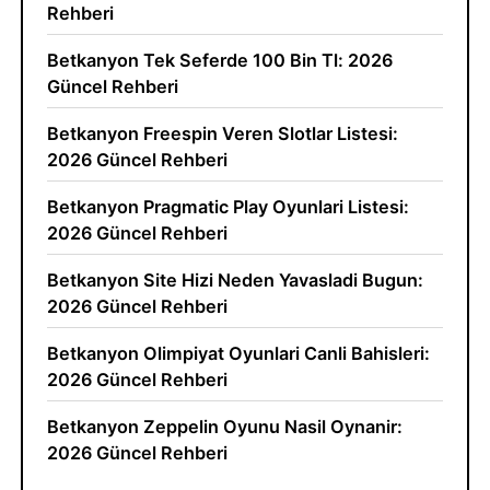
Rehberi
Betkanyon Tek Seferde 100 Bin Tl: 2026
Güncel Rehberi
Betkanyon Freespin Veren Slotlar Listesi:
2026 Güncel Rehberi
Betkanyon Pragmatic Play Oyunlari Listesi:
2026 Güncel Rehberi
Betkanyon Site Hizi Neden Yavasladi Bugun:
2026 Güncel Rehberi
Betkanyon Olimpiyat Oyunlari Canli Bahisleri:
2026 Güncel Rehberi
Betkanyon Zeppelin Oyunu Nasil Oynanir:
2026 Güncel Rehberi