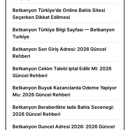
Betkanyon Türkiye'de Online Bahis Sitesi
Seçerken Dikkat Edilmesi
Betkanyon Türkiye Bilgi Sayfası — Betkanyon
Turkiye
Betkanyon Son Giriş Adresi: 2026 Güncel
Rehberi
Betkanyon Cekim Talebi Iptal Edilir Mi: 2026
Güncel Rehberi
Betkanyon Buyuk Kazanclarda Odeme Yapiyor
Mu: 2026 Güncel Rehberi
Betkanyon Beraberlikte Iade Bahis Secenegi:
2026 Güncel Rehberi
Betkanyon Guncel Adresi 2026: 2026 Güncel