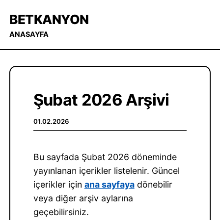
BETKANYON
ANASAYFA
Şubat 2026 Arşivi
01.02.2026
Bu sayfada Şubat 2026 döneminde
yayınlanan içerikler listelenir. Güncel
içerikler için
ana sayfaya
dönebilir
veya diğer arşiv aylarına
geçebilirsiniz.